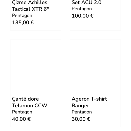
0
.
Çizme Achilles
Set ACU 2.0
Tactical XTR 6″
Pentagon
Pentagon
100,00
€
€
135,00
€
.
Çantë dore
Ageron T-shirt
Telamon CCW
Ranger
Pentagon
Pentagon
40,00
€
30,00
€