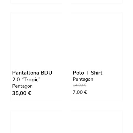
Pantallona BDU
Polo T-Shirt
2.0 “Tropic”
Pentagon
O
C
14,00
€
Pentagon
7,00
€
35,00
€
r
u
i
r
g
r
i
e
n
n