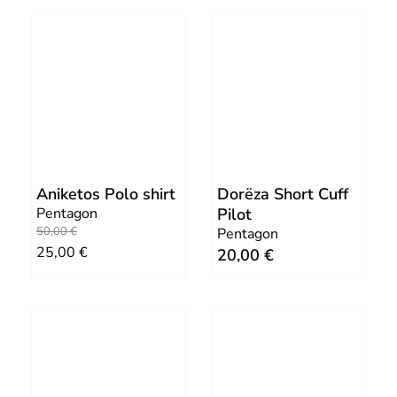
Aniketos Polo shirt
Dorëza Short Cuff
Pentagon
Pilot
O
C
50,00
€
Pentagon
25,00
€
20,00
€
r
u
i
r
g
r
i
e
n
n
a
t