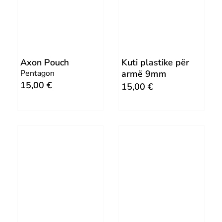
a
t
l
p
p
r
r
i
Axon Pouch
Kuti plastike për
i
c
Pentagon
armë 9mm
c
e
15,00
€
15,00
€
e
i
w
s
a
:
s
7
:
,
1
0
4
0
,
0
€