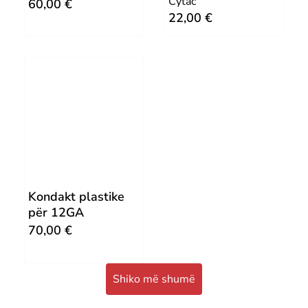
Cytac
60,00
€
22,00
€
Kondakt plastike
për 12GA
70,00
€
Shiko më shumë