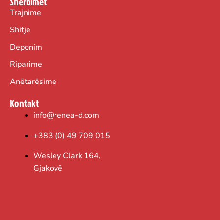
Shërbimet
Trajnime
Shitje
Deponim
Riparime
Anëtarësime
Kontakt
info@renea-d.com
+383 (0) 49 709 015
Wesley Clark 164,
Gjakovë