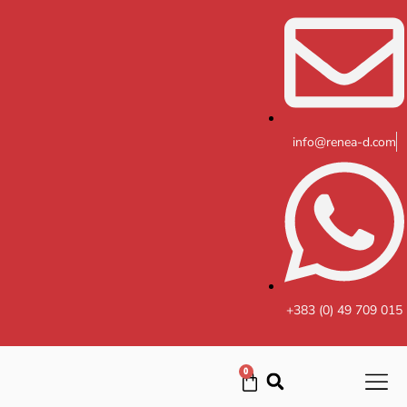
Skip
to
content
info@renea-d.com
+383 (0) 49 709 015
0
Cart