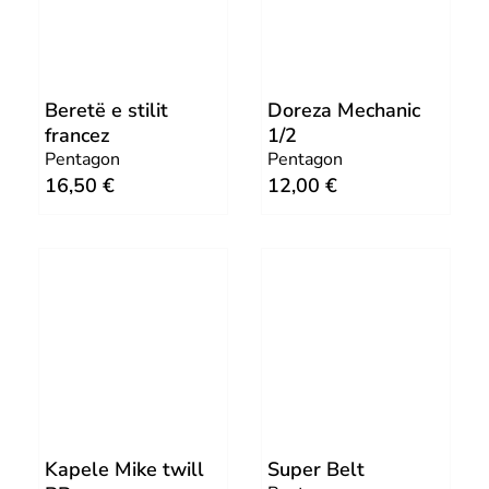
l
p
p
r
r
i
Beretë e stilit
Doreza Mechanic
i
c
francez
1/2
c
e
Pentagon
Pentagon
e
i
16,50
€
12,00
€
w
s
a
:
s
2
:
5
5
,
0
0
,
0
0
0
€
Kapele Mike twill
Super Belt