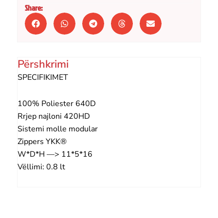
Share:
Përshkrimi
SPECIFIKIMET
100% Poliester 640D
Rrjep najloni 420HD
Sistemi molle modular
Zippers YKK®
W*D*H —> 11*5*16
Vëllimi: 0.8 lt