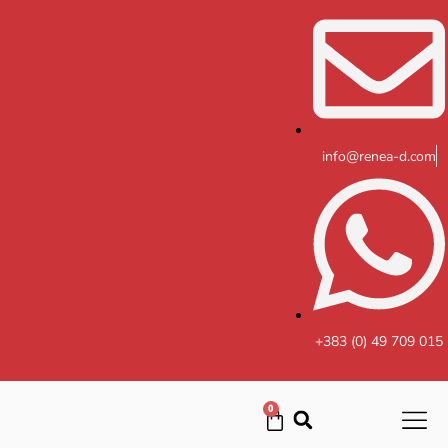
Skip
to
content
info@renea-d.com
+383 (0) 49 709 015
0
Cart