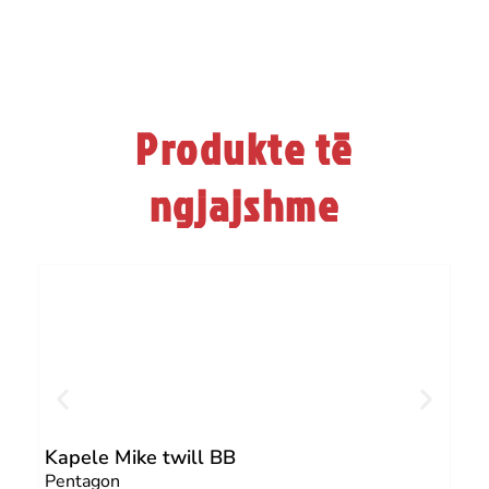
Produkte të
ngjajshme
Kapele Mike twill BB
Set
Pentagon
Pen