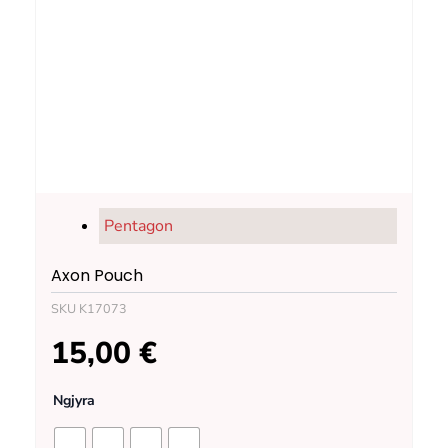
Pentagon
Axon Pouch
SKU
K17073
15,00
€
Axon
Ngjyra
Pouch
quantity