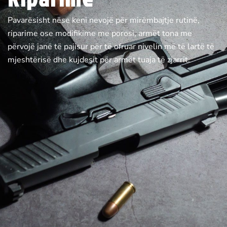
Pavarësisht nëse keni nevojë për mirëmbajtje rutinë,
riparime ose modifikime me porosi, armët tona me
përvojë janë të pajisur për të ofruar nivelin më të lartë të
mjeshtërisë dhe kujdesit për armët tuaja të zjarrit.