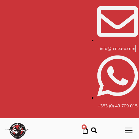
Skip
to
content
info@renea-d.com
+383 (0) 49 709 015
0
Cart