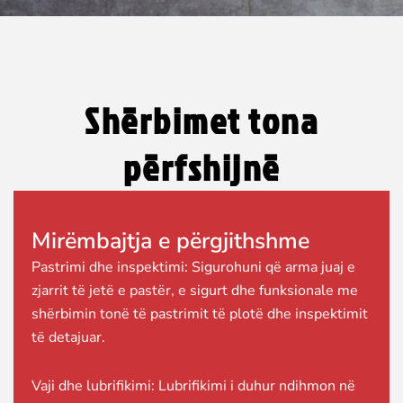
Shërbimet tona
përfshijnë
Mirëmbajtja e përgjithshme
Pastrimi dhe inspektimi: Sigurohuni që arma juaj e
zjarrit të jetë e pastër, e sigurt dhe funksionale me
shërbimin tonë të pastrimit të plotë dhe inspektimit
të detajuar.
Vaji dhe lubrifikimi: Lubrifikimi i duhur ndihmon në