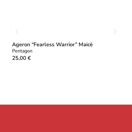
Ageron “Fearless Warrior” Maicë
Haw
Pentagon
Pen
25,00
€
40