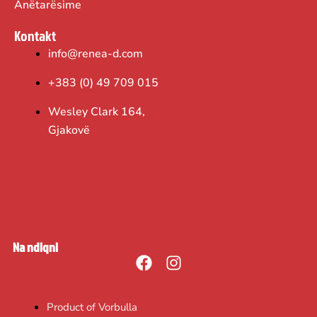
Anëtarësime
Kontakt
info@renea-d.com
+383 (0) 49 709 015
Wesley Clark 164,
Gjakovë
Na ndiqni
F
I
a
n
c
s
Product of Vorbulla
e
t