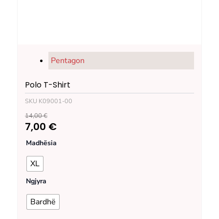
Pentagon
Polo T-Shirt
SKU
K09001-00
14,00
€
Original
Current
7,00
€
Polo
price
price
Madhësia
T-
Shirt
XL
was:
is:
quantity
Ngjyra
14,00 €.
7,00 €.
Bardhë