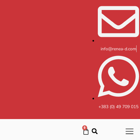
Skip
to
content
info@renea-d.com
+383 (0) 49 709 015
0
Cart