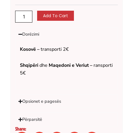
Add To Cart
Dorëzimi
Kosovë –
transporti 2€
Shqipëri
dhe
Maqedoni e Veriut –
ransporti
5€
Opsionet e pagesës
Përparsitë
Share: