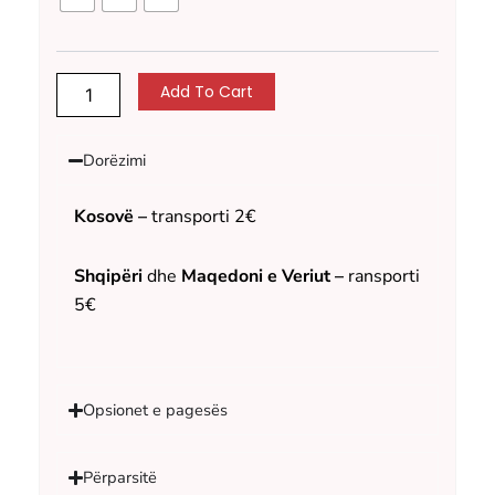
BB
quantity
Add To Cart
Dorëzimi
Kosovë –
transporti 2€
Shqipëri
dhe
Maqedoni e Veriut –
ransporti
5€
Opsionet e pagesës
Përparsitë