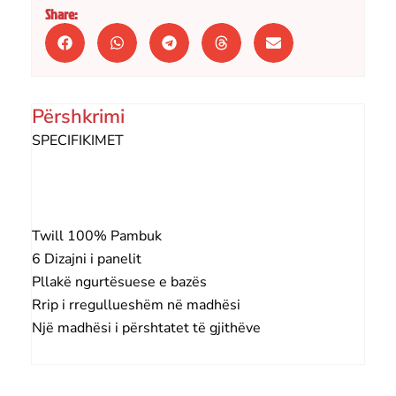
Share:
Përshkrimi
SPECIFIKIMET
Twill 100% Pambuk
6 Dizajni i panelit
Pllakë ngurtësuese e bazës
Rrip i rregullueshëm në madhësi
Një madhësi i përshtatet të gjithëve