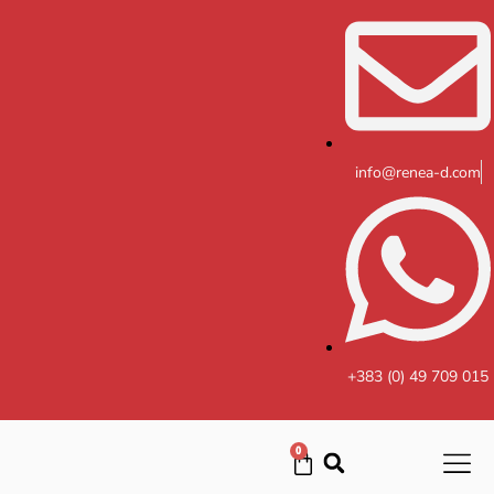
Skip
to
content
info@renea-d.com
+383 (0) 49 709 015
0
Cart