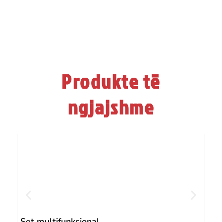
Produkte të
ngjajshme
Set multifunksional
Pse