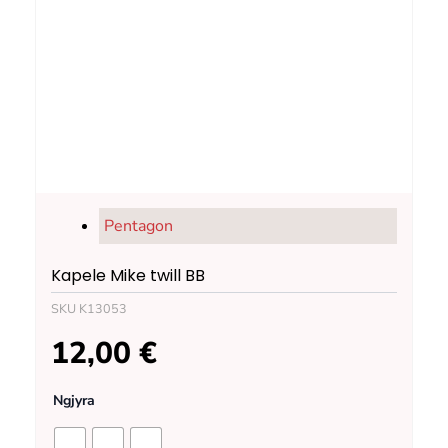
Pentagon
Kapele Mike twill BB
SKU
K13053
12,00
€
Kapele
Ngjyra
Mike
twill