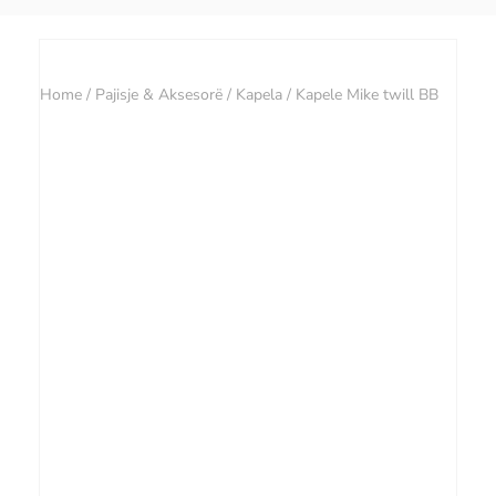
Home
/
Pajisje & Aksesorë
/
Kapela
/ Kapele Mike twill BB