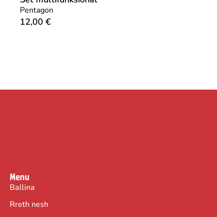
Pentagon
Pen
12,00
€
5,
Menu
Ballina
Rreth nesh