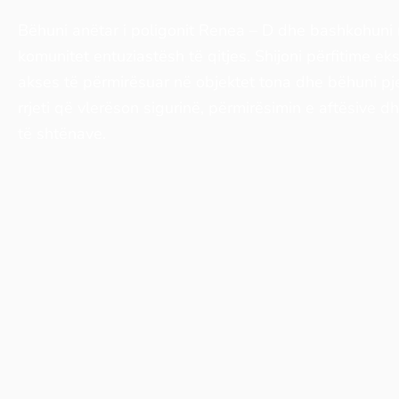
Bëhuni anëtar i poligonit Renea – D dhe bashkohuni
komunitet entuziastësh të qitjes. Shijoni përfitime eks
akses të përmirësuar në objektet tona dhe bëhuni pj
rrjeti që vlerëson sigurinë, përmirësimin e aftësive d
të shtënave.