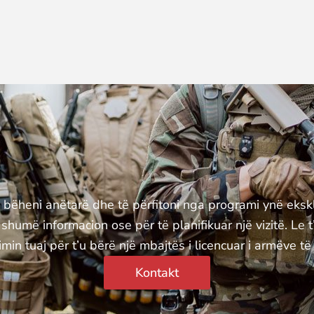
ë bëheni anëtarë dhe të përfitoni nga programi ynë ekskl
shumë informacion ose për të planifikuar një vizitë. Le t’
min tuaj për t’u bërë një mbajtës i licencuar i armëve të z
Kontakt