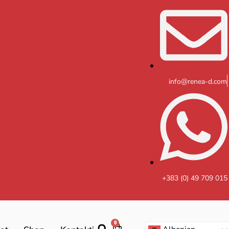
info@renea-d.com
+383 (0) 49 709 015
0
Cart