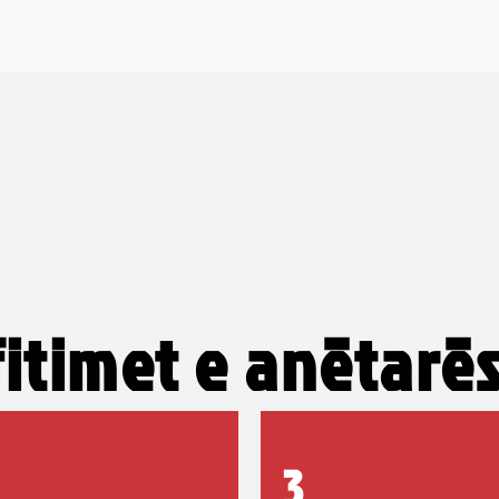
itimet e anëtarë
3