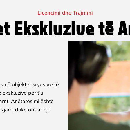
Licencimi dhe Trajnimi
et Ekskluzive të 
ses në objektet kryesore të
 ekskluzive për t’u
arrit. Anëtarësimi është
zjarri, duke ofruar një