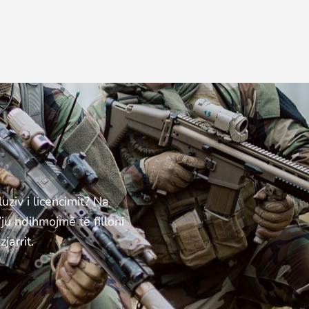
uziv i licencimit? Na
ju ndihmojmë të filloni
jarrit.