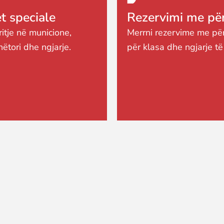
 speciale
Rezervimi me për
ritje në municione,
Merrni rezervime me pë
nëtori dhe ngjarje.
për klasa dhe ngjarje të