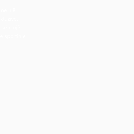
 me një
kluzive,
esë e një
he sportin e