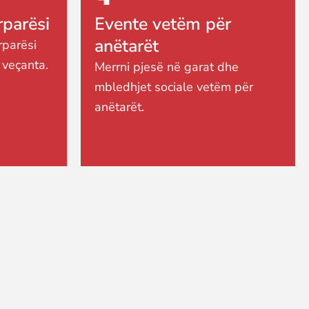
parësi
Evente vetëm për
anëtarët
rparësi
 veçanta.
Merrni pjesë në garat dhe
mbledhjet sociale vetëm për
anëtarët.