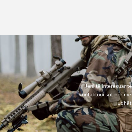
Jeni të interesuar t
kontaktoni sot për më 
udhëti