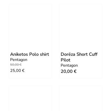
Aniketos Polo shirt
Dorëza Short Cuff
Pentagon
Pilot
O
C
50,00
€
Pentagon
25,00
€
20,00
€
r
u
i
r
g
r
i
e
n
n
a
t