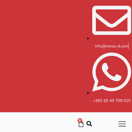
Skip
to
content
info@renea-d.com
+383 (0) 49 709 015
0
Cart