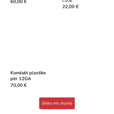
Cytac
60,00
€
22,00
€
Kondakt plastike
për 12GA
70,00
€
Shiko më shumë