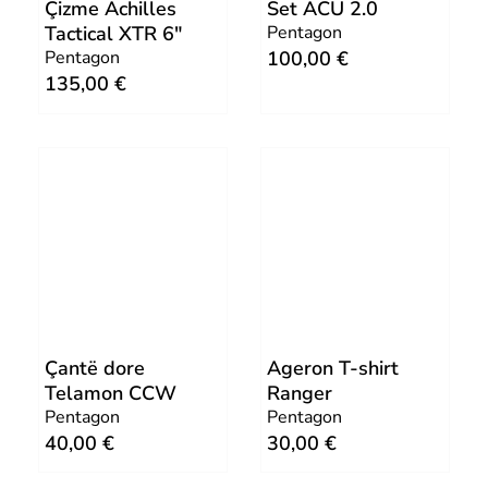
0
.
Çizme Achilles
Set ACU 2.0
Tactical XTR 6″
Pentagon
Pentagon
100,00
€
€
135,00
€
.
Çantë dore
Ageron T-shirt
Telamon CCW
Ranger
Pentagon
Pentagon
40,00
€
30,00
€