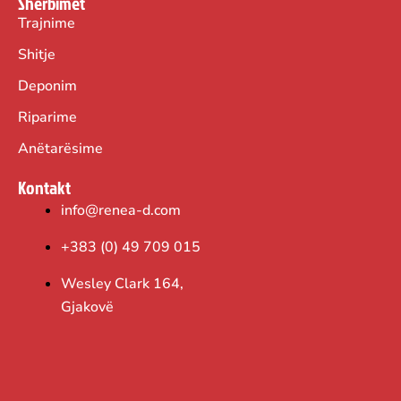
Shërbimet
Trajnime
Shitje
Deponim
Riparime
Anëtarësime
Kontakt
info@renea-d.com
+383 (0) 49 709 015
Wesley Clark 164,
Gjakovë