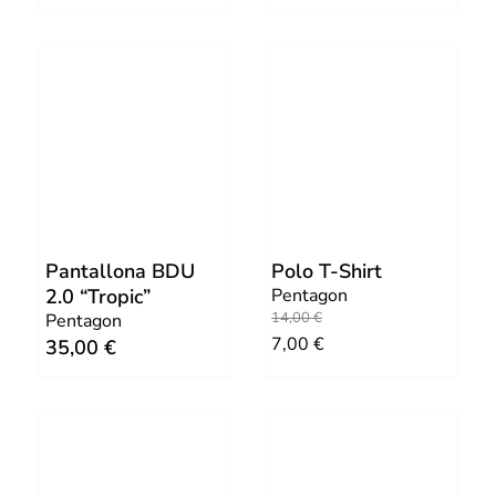
Pantallona BDU
Polo T-Shirt
2.0 “Tropic”
Pentagon
O
C
14,00
€
Pentagon
7,00
€
35,00
€
r
u
i
r
g
r
i
e
n
n