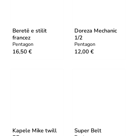
l
p
p
r
r
i
Beretë e stilit
Doreza Mechanic
i
c
francez
1/2
c
e
Pentagon
Pentagon
e
i
16,50
€
12,00
€
w
s
a
:
s
2
:
5
5
,
0
0
,
0
0
0
€
Kapele Mike twill
Super Belt