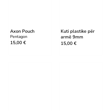
a
t
l
p
p
r
r
i
Axon Pouch
Kuti plastike për
i
c
Pentagon
armë 9mm
c
e
15,00
€
15,00
€
e
i
w
s
a
:
s
7
:
,
1
0
4
0
,
0
€