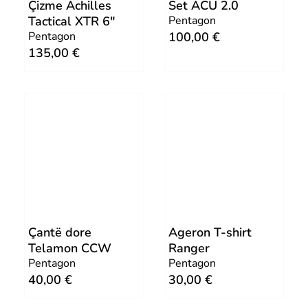
0
.
Çizme Achilles
Set ACU 2.0
Tactical XTR 6″
Pentagon
Pentagon
100,00
€
€
135,00
€
.
Çantë dore
Ageron T-shirt
Telamon CCW
Ranger
Pentagon
Pentagon
40,00
€
30,00
€