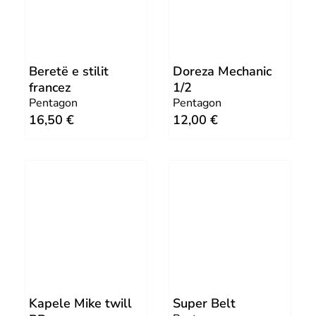
l
p
p
r
r
i
Beretë e stilit
Doreza Mechanic
i
c
francez
1/2
c
e
Pentagon
Pentagon
e
i
16,50
€
12,00
€
w
s
a
:
s
2
:
5
5
,
0
0
,
0
0
0
€
Kapele Mike twill
Super Belt