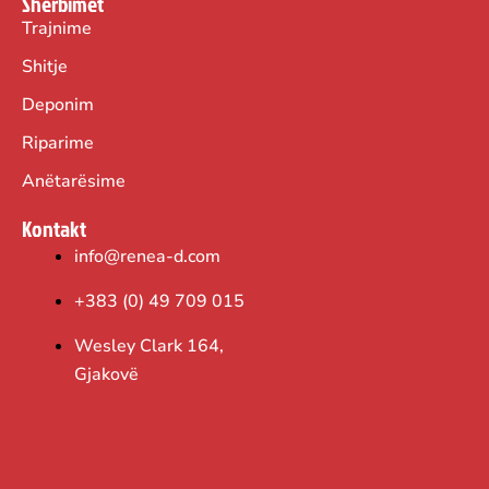
Shërbimet
Trajnime
Shitje
Deponim
Riparime
Anëtarësime
Kontakt
info@renea-d.com
+383 (0) 49 709 015
Wesley Clark 164,
Gjakovë