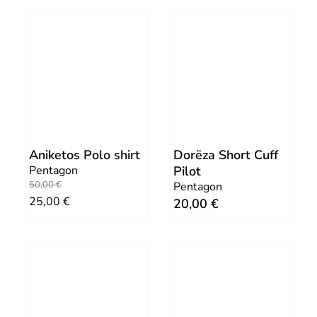
Aniketos Polo shirt
Dorëza Short Cuff
Pentagon
Pilot
O
C
50,00
€
Pentagon
25,00
€
20,00
€
r
u
i
r
g
r
i
e
n
n
a
t