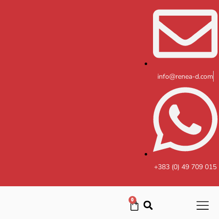
Skip
to
content
info@renea-d.com
+383 (0) 49 709 015
0
Cart