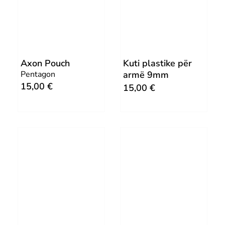
a
t
l
p
p
r
r
i
Axon Pouch
Kuti plastike për
i
c
Pentagon
armë 9mm
c
e
15,00
€
15,00
€
e
i
w
s
a
:
s
7
:
,
1
0
4
0
,
0
€