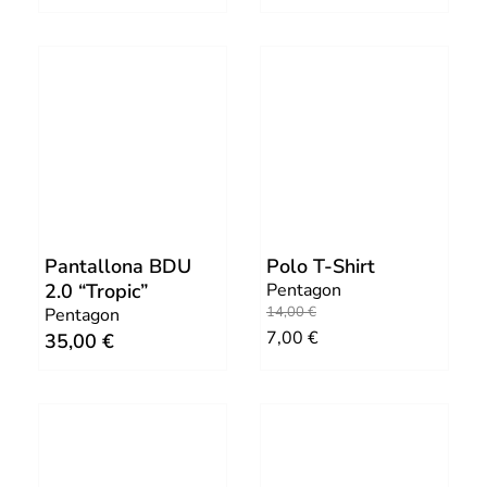
Pantallona BDU
Polo T-Shirt
2.0 “Tropic”
Pentagon
O
C
14,00
€
Pentagon
7,00
€
35,00
€
r
u
i
r
g
r
i
e
n
n