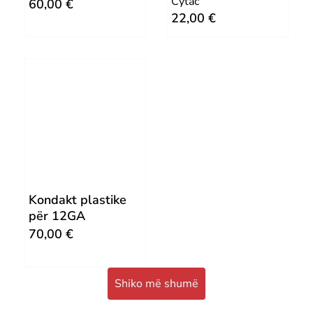
Cytac
60,00
€
22,00
€
Kondakt plastike
për 12GA
70,00
€
Shiko më shumë