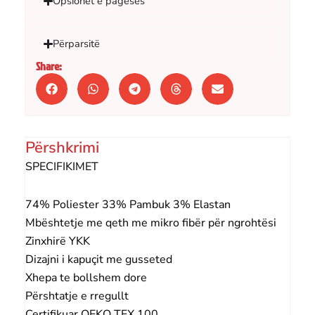
Opsionet e pagesës
Përparsitë
Share:
Përshkrimi
SPECIFIKIMET
74% Poliester 33% Pambuk 3% Elastan
Mbështetje me qeth me mikro fibër për ngrohtësi
Zinxhirë YKK
Dizajni i kapuçit me gusseted
Xhepa te bollshem dore
Përshtatje e rregullt
Çertifikuar OEKO TEX 100