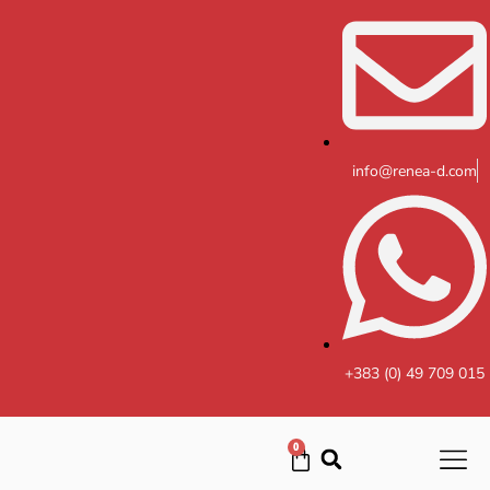
Skip
to
content
info@renea-d.com
+383 (0) 49 709 015
0
Cart