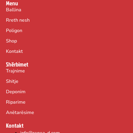
Menu
e
i
Ballina
w
s
Rreth nesh
a
:
Poligon
s
2
:
5
Shop
5
,
Kontakt
0
0
Shërbimet
,
0
Trajnime
0
Shitje
0
€
Deponim
.
€
Riparime
.
Anëtarësime
Kontakt