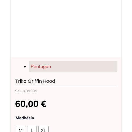
Pentagon
Triko Griffin Hood
SKU
K09039
60,00
€
Triko
Madhësia
Griffin
Hood
M
L
XL