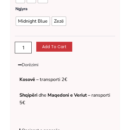
quantity
Ngjyra
Midnight Blue
Zezë
Add To Cart
Dorëzimi
Kosovë –
transporti 2€
Shqipëri
dhe
Maqedoni e Veriut –
ransporti
5€