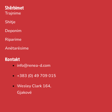
0
0
Shërbimet
,
0
Trajnime
0
Shitje
0
€
Deponim
.
€
Riparime
.
Anëtarësime
Kontakt
info@renea-d.com
+383 (0) 49 709 015
Wesley Clark 164,
Gjakovë