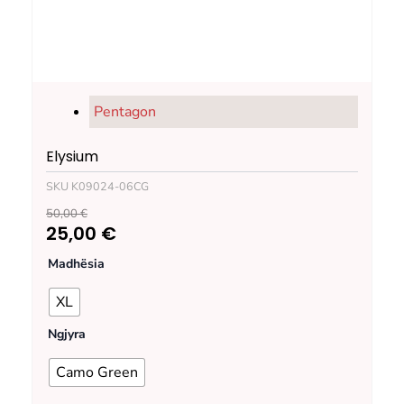
Pentagon
Elysium
SKU
K09024-06CG
50,00
€
Original
Current
25,00
€
Elysium
price
price
Madhësia
quantity
XL
was:
is:
Ngjyra
50,00 €.
25,00 €.
Camo Green