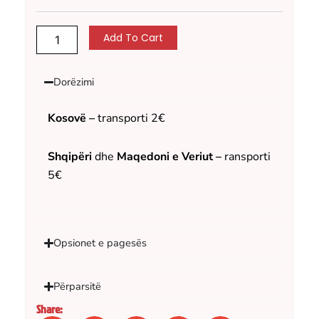
Add To Cart
Dorëzimi
Kosovë –
transporti 2€
Shqipëri
dhe
Maqedoni e Veriut –
ransporti
5€
Opsionet e pagesës
Përparsitë
Share: