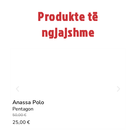
Produkte të
ngjajshme
Anassa Polo
Age
Pentagon
Pen
O
C
50,00
€
25
25,00
€
r
u
i
r