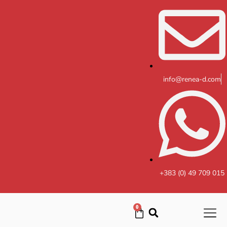
Skip
to
content
info@renea-d.com
+383 (0) 49 709 015
0
Cart