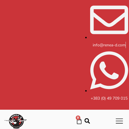
Skip
to
content
info@renea-d.com
+383 (0) 49 709 015
0
Cart