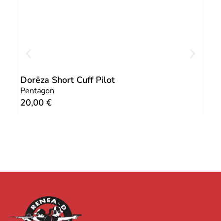
Dorëza Short Cuff Pilot
Kap
Pentagon
Pen
20,00
€
15