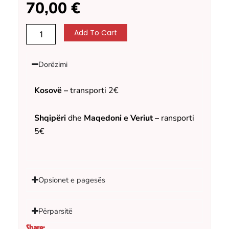
70,00
€
Karikator
Add To Cart
i
Gjatë
me
Dorëzimi
30
fishek
për
Kosovë –
transporti 2€
Glock
quantity
Shqipëri
dhe
Maqedoni e Veriut –
ransporti
5€
Opsionet e pagesës
Përparsitë
Share: