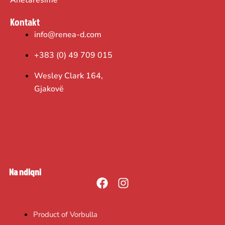
Anëtarësime
Kontakt
info@renea-d.com
+383 (0) 49 709 015
Wesley Clark 164,
Gjakovë
Na ndiqni
F
I
a
n
c
s
Product of Vorbulla
e
t