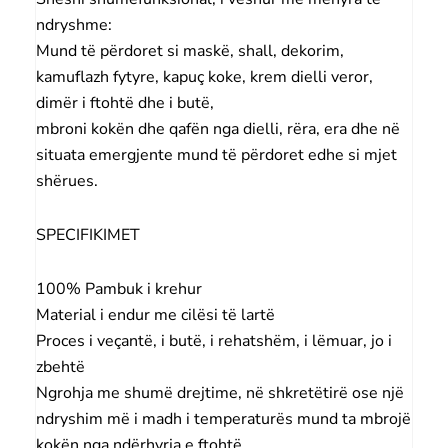
ndryshme:
Mund të përdoret si maskë, shall, dekorim,
kamuflazh fytyre, kapuç koke, krem ​​dielli veror,
dimër i ftohtë dhe i butë,
mbroni kokën dhe qafën nga dielli, rëra, era dhe në
situata emergjente mund të përdoret edhe si mjet
shërues.
SPECIFIKIMET
100% Pambuk i krehur
Material i endur me cilësi të lartë
Proces i veçantë, i butë, i rehatshëm, i lëmuar, jo i
zbehtë
Ngrohja me shumë drejtime, në shkretëtirë ose një
ndryshim më i madh i temperaturës mund ta mbrojë
kokën nga ndërhyrja e ftohtë.