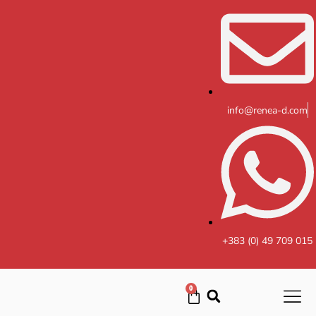
Skip
to
content
info@renea-d.com
+383 (0) 49 709 015
0
Cart