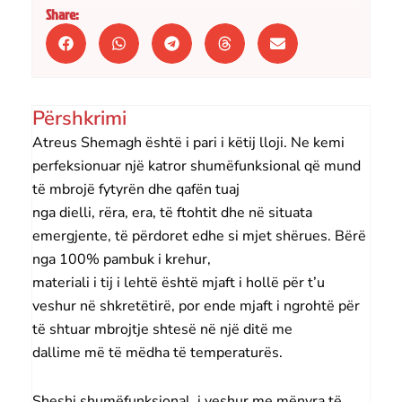
Share:
Përshkrimi
Atreus Shemagh është i pari i këtij lloji. Ne kemi
perfeksionuar një katror shumëfunksional që mund
të mbrojë fytyrën dhe qafën tuaj
nga dielli, rëra, era, të ftohtit dhe në situata
emergjente, të përdoret edhe si mjet shërues. Bërë
nga 100% pambuk i krehur,
materiali i tij i lehtë është mjaft i hollë për t’u
veshur në shkretëtirë, por ende mjaft i ngrohtë për
të shtuar mbrojtje shtesë në një ditë me
dallime më të mëdha të temperaturës.
Sheshi shumëfunksional, i veshur me mënyra të