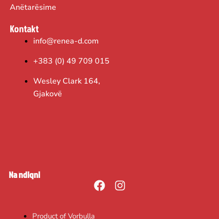
Anëtarësime
Kontakt
info@renea-d.com
+383 (0) 49 709 015
Wesley Clark 164,
Gjakovë
Na ndiqni
F
I
a
n
c
s
Product of Vorbulla
e
t