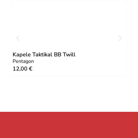
Kapele Taktikal BB Twill
Min
Pentagon
Pen
12,00
€
17