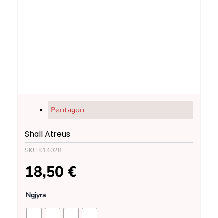
Pentagon
Shall Atreus
SKU
K14028
18,50
€
Shall
Ngjyra
Atreus
quantity