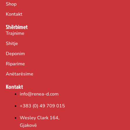
:
5
:
2
Shop
5
,
2
,
Kontakt
0
0
5
5
Shërbimet
,
0
,
0
Trajnime
0
0
Shitje
0
€
0
€
Deponim
.
.
€
€
Riparime
.
.
Anëtarësime
Kontakt
info@renea-d.com
+383 (0) 49 709 015
Wesley Clark 164,
Gjakovë