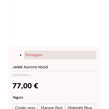
Pentagon
Jelek Aurora Hood
SKU
K04011
77,00
€
Jelek
Ngjyra
Aurora
Hood
Cinder grey
Maroon Red
Midnight Blue