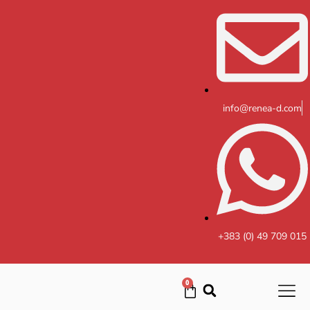
Skip
to
content
info@renea-d.com
+383 (0) 49 709 015
0
Cart