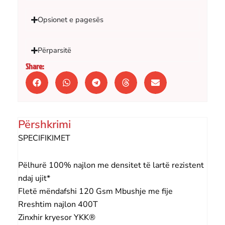
Opsionet e pagesës
Përparsitë
Share:
Përshkrimi
SPECIFIKIMET
Pëlhurë 100% najlon me densitet të lartë rezistent
ndaj ujit*
Fletë mëndafshi 120 Gsm Mbushje me fije
Rreshtim najlon 400T
Zinxhir kryesor YKK®