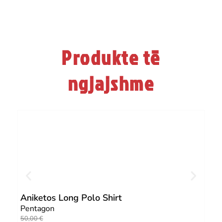
Produkte të
ngjajshme
Aniketos Long Polo Shirt
Sie
Pentagon
Pen
O
C
50,00
€
O
C
25,