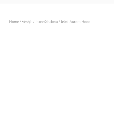
Home
/
Veshje
/
Jakne/Xhaketa
/ Jelek Aurora Hood