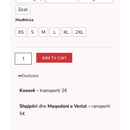
quantity
Zezë
Madhësia
XS
S
M
L
XL
2XL
Add To Cart
Dorëzimi
Kosovë –
transporti 2€
Shqipëri
dhe
Maqedoni e Veriut –
ransporti
5€