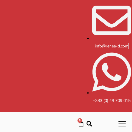
Skip
to
content
info@renea-d.com
+383 (0) 49 709 015
0
Cart