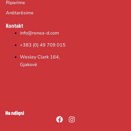
Riparime
Anëtarësime
Kontakt
info@renea-d.com
+383 (0) 49 709 015
Wesley Clark 164,
Gjakovë
Na ndiqni
F
I
a
n