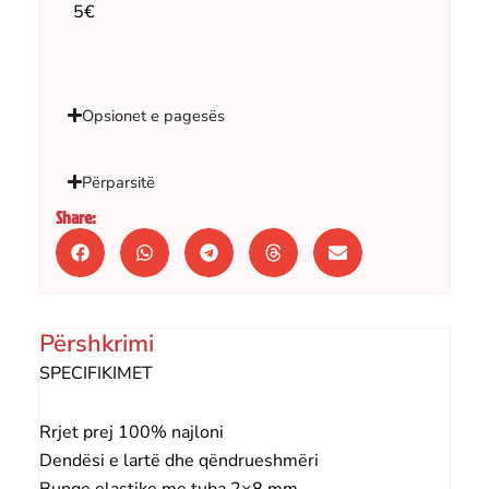
5€
Opsionet e pagesës
Përparsitë
Share:
Përshkrimi
SPECIFIKIMET
Rrjet prej 100% najloni
Dendësi e lartë dhe qëndrueshmëri
Bunge elastike me tuba 2×8 mm