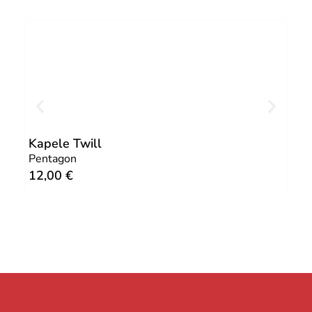
Kapele Twill
Kap
Pentagon
Pen
12,00
€
12