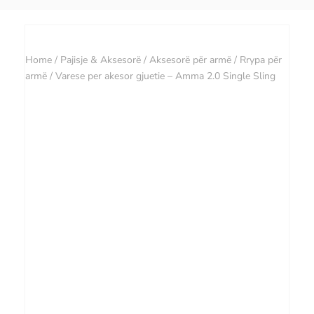
Home
/
Pajisje & Aksesorë
/
Aksesorë për armë
/
Rrypa për
armë
/ Varese per akesor gjuetie – Amma 2.0 Single Sling