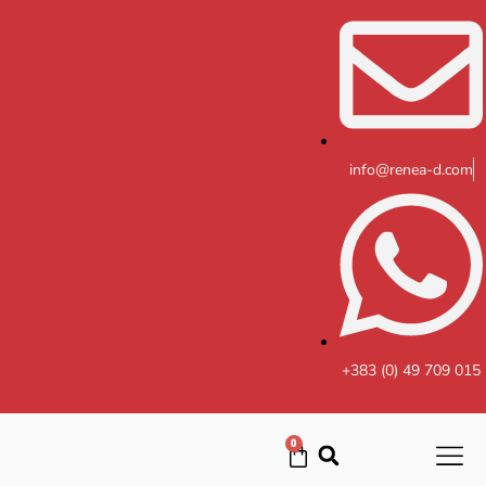
Skip
to
content
info@renea-d.com
+383 (0) 49 709 015
0
Cart