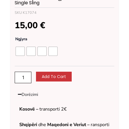
Single Sling
SKU
K17074
15,00
€
Varese
Ngjyra
per
akesor
gjuetie
-
Amma
2.0
Add To Cart
Single
Sling
quantity
Dorëzimi
Kosovë –
transporti 2€
Shqipëri
dhe
Maqedoni e Veriut –
ransporti