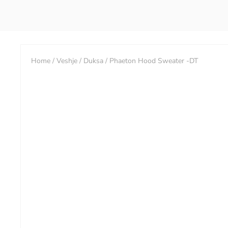
Home
/
Veshje
/
Duksa
/ Phaeton Hood Sweater -DT