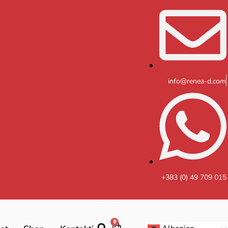
info@renea-d.com
+383 (0) 49 709 015
0
Cart