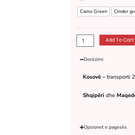
Camo Green
Cinder gr
Add To Cart
Dorëzimi
Kosovë –
transporti 
Shqipëri
dhe
Maqedo
Opsionet e pagesës