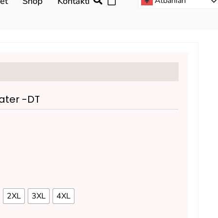
Albanian
et
Shop
Kontakti
ater -DT
2XL
3XL
4XL