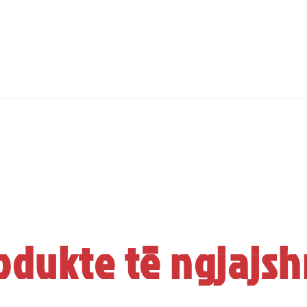
odukte të ngjajs