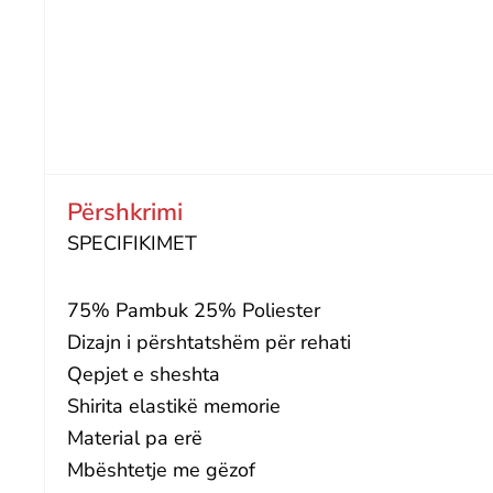
Përshkrimi
SPECIFIKIMET
75% Pambuk 25% Poliester
Dizajn i përshtatshëm për rehati
Qepjet e sheshta
Shirita elastikë memorie
Material pa erë
Mbështetje me gëzof