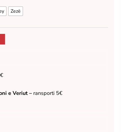
ey
Zezë
2€
ni e Veriut –
ransporti 5€