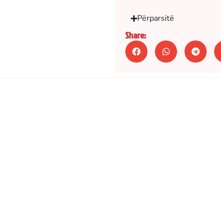
Përparsitë
Share: