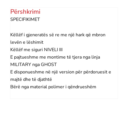
Përshkrimi
SPECIFIKIMET
Këllëf i gjeneratës së re me një hark që mbron
levën e lëshimit
Këllëf me siguri NIVELI III
E pajtueshme me montime të tjera nga linja
MILITARY nga GHOST
E disponueshme në një version për përdoruesit e
majtë dhe të djathtë
Bërë nga material polimer i qëndrueshëm