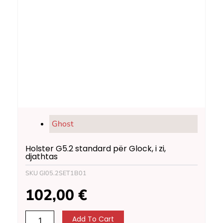
Ghost
Holster G5.2 standard për Glock, i zi,
djathtas
SKU
GI05.2SET1B01
102,00
€
Holster
Add To Cart