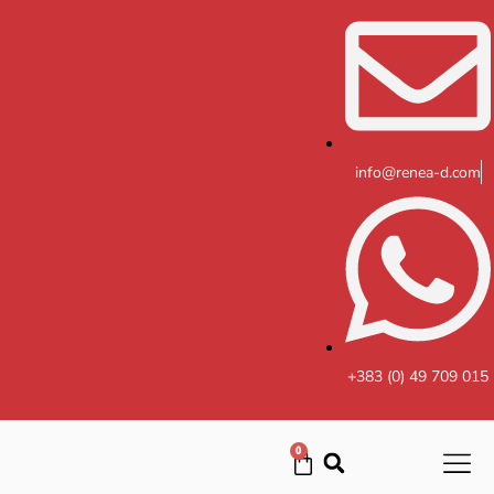
Skip
to
content
info@renea-d.com
+383 (0) 49 709 015
0
Cart