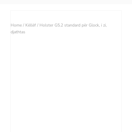
Home
/
Këllëf
/ Holster G5.2 standard për Glock, i zi,
djathtas