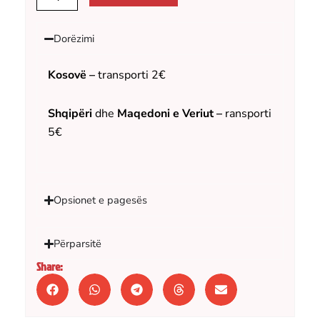
G5.2
standard
për
Dorëzimi
Glock,
i
zi,
Kosovë –
transporti 2€
djathtas
quantity
Shqipëri
dhe
Maqedoni e Veriut –
ransporti
5€
Opsionet e pagesës
Përparsitë
Share: