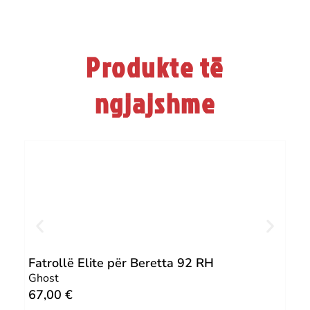
Produkte të
ngjajshme
Fatrollë Elite për Beretta 92 RH
IWB
Ghost
Gho
67,00
€
64