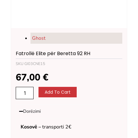
Ghost
Fatrollë Elite për Beretta 92 RH
SKU
GI03CNE15
67,00
€
Fatrollë
Add To Cart
Elite
për
Beretta
Dorëzimi
92
RH
quantity
Kosovë –
transporti 2€