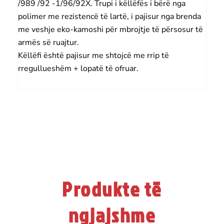
/989 /92 -1/96/92X. Trupi i këllëfës i bërë nga
polimer me rezistencë të lartë, i pajisur nga brenda
me veshje eko-kamoshi për mbrojtje të përsosur të
armës së ruajtur.
Këllëfi është pajisur me shtojcë me rrip të
rregullueshëm + lopatë të ofruar.
Produkte të
ngjajshme