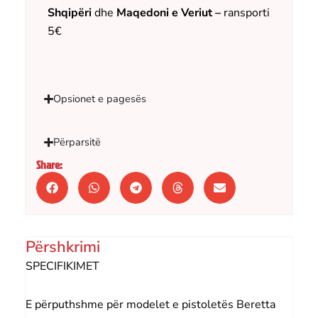
Shqipëri
dhe
Maqedoni e Veriut –
ransporti
5€
Opsionet e pagesës
Përparsitë
Share:
Përshkrimi
SPECIFIKIMET
E përputhshme për modelet e pistoletës Beretta