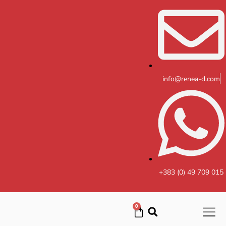
Skip
to
content
info@renea-d.com
+383 (0) 49 709 015
0
Cart