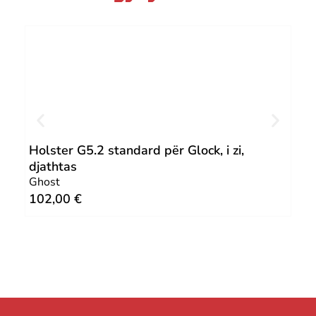
Holster G5.2 standard për Glock, i zi,
IWB
djathtas
Pen
Ghost
64
102,00
€