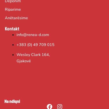
Deponim
Riparime
Anëtarësime
Kontakt
info@renea-d.com
+383 (0) 49 709 015
Wesley Clark 164,
Gjakovë
Na ndiqni
F
I