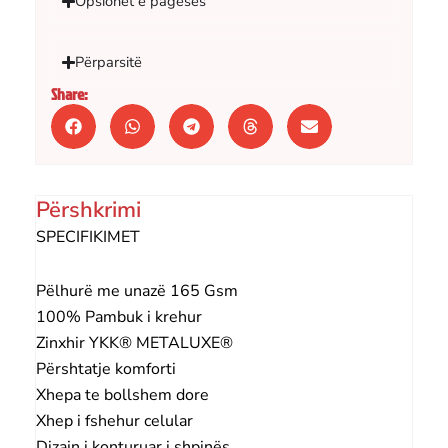
Opsionet e pagesës
Përparsitë
Share:
Përshkrimi
SPECIFIKIMET
Pëlhurë me unazë 165 Gsm
100% Pambuk i krehur
Zinxhir YKK® METALUXE®
Përshtatje komforti
Xhepa te bollshem dore
Xhep i fshehur celular
Dizajn i konturuar i shpinës