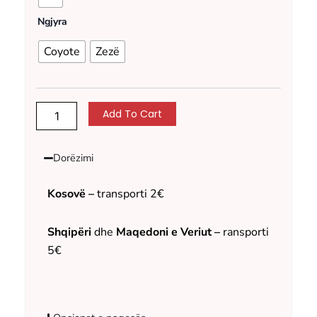
Zero
Edition
Ngjyra
quantity
Coyote
Zezë
Add To Cart
Dorëzimi
Kosovë –
transporti 2€
Shqipëri
dhe
Maqedoni e Veriut –
ransporti
5€