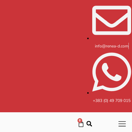
Skip
to
content
info@renea-d.com
+383 (0) 49 709 015
0
Cart