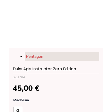
Pentagon
Duks Agis Instructor Zero Edition
SKU
N/A
45,00
€
Duks
Madhësia
Agis
Instructor
XL