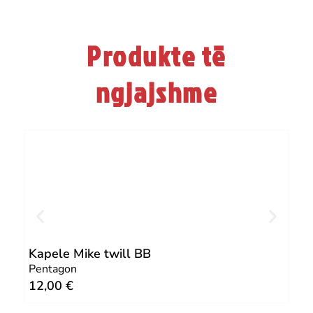
Produkte të
ngjajshme
Kapele Mike twill BB
Kap
Pentagon
Pen
12,00
€
12