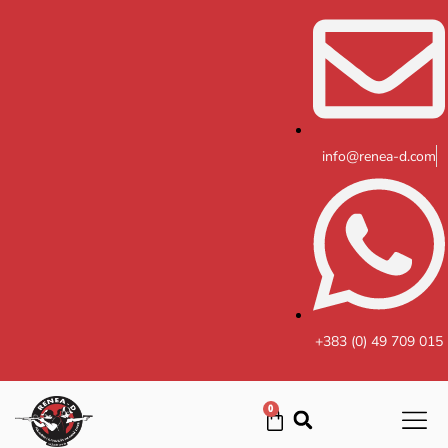
Skip
to
content
info@renea-d.com
+383 (0) 49 709 015
0
Cart