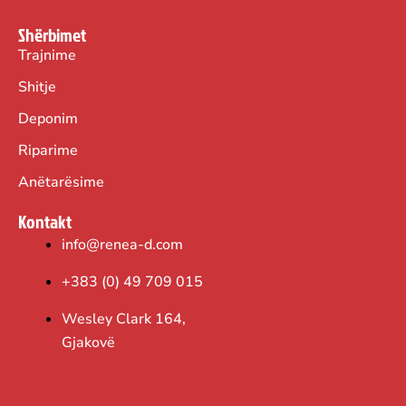
Shërbimet
Trajnime
Shitje
Deponim
Riparime
Anëtarësime
Kontakt
info@renea-d.com
+383 (0) 49 709 015
Wesley Clark 164,
Gjakovë