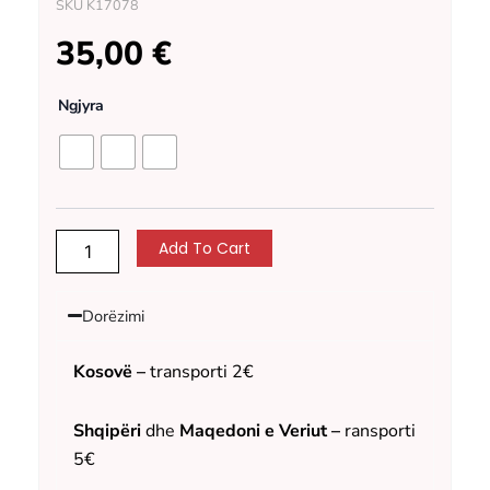
SKU
K17078
35,00
€
Çantë
Ngjyra
beli
Protean
quantity
Add To Cart
Dorëzimi
Kosovë –
transporti 2€
Shqipëri
dhe
Maqedoni e Veriut –
ransporti
5€