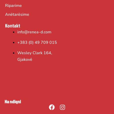
Riparime
Anëtarësime
Kontakt
info@renea-d.com
+383 (0) 49 709 015
Wesley Clark 164,
Gjakovë
Na ndiqni
F
I
a
n