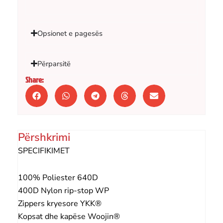
Opsionet e pagesës
Përparsitë
Share:
Përshkrimi
SPECIFIKIMET
100% Poliester 640D
400D Nylon rip-stop WP
Zippers kryesore YKK®
Kopsat dhe kapëse Woojin®