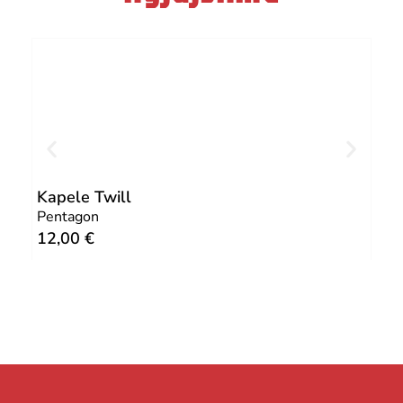
Kapele Twill
Kap
Pentagon
Pen
12,00
€
12