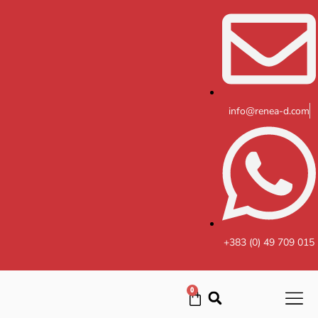
Skip
to
content
info@renea-d.com
+383 (0) 49 709 015
0
Cart