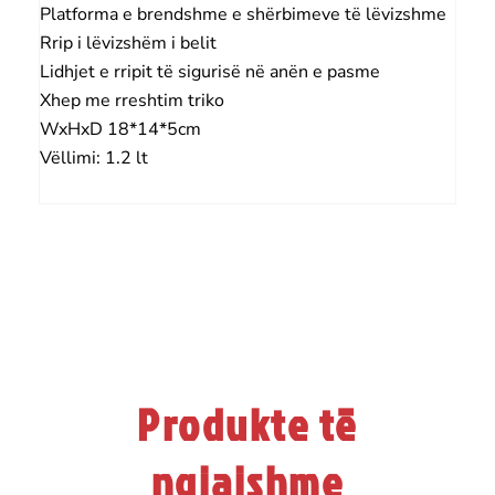
Platforma e brendshme e shërbimeve të lëvizshme
Rrip i lëvizshëm i belit
Lidhjet e rripit të sigurisë në anën e pasme
Xhep me rreshtim triko
WxHxD 18*14*5cm
Vëllimi: 1.2 lt
Produkte të
ngjajshme