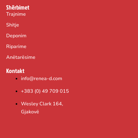
Shërbimet
Trajnime
Shitje
Deponim
Riparime
Anëtarësime
Kontakt
info@renea-d.com
+383 (0) 49 709 015
Wesley Clark 164,
Gjakovë