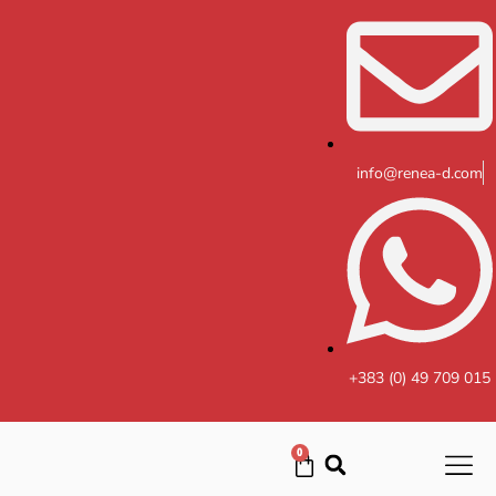
Skip
to
content
info@renea-d.com
+383 (0) 49 709 015
0
Cart