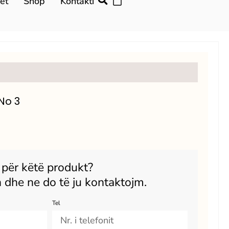
et
Shop
Kontakti
No 3
r për këtë produkt?
 dhe ne do të ju kontaktojm.
Tel