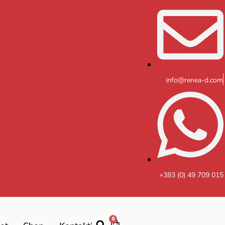
info@renea-d.com
+383 (0) 49 709 015
0
Cart