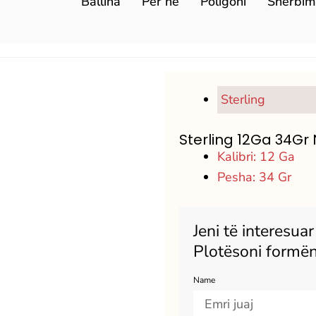
Ballina
Për ne
Poligoni
Sherbim
Sterling
Sterling 12Ga 34Gr 
Kalibri: 12 Ga
Pesha: 34 Gr
Jeni të interesua
Plotësoni formën
Name