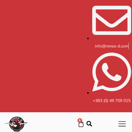
Skip
to
content
info@renea-d.com
+383 (0) 49 709 015
0
Cart