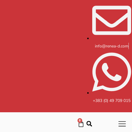
Skip
to
content
info@renea-d.com
+383 (0) 49 709 015
0
Cart