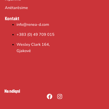
Anëtarësime
Kontakt
info@renea-d.com
+383 (0) 49 709 015
Wesley Clark 164,
Gjakovë
Na ndiqni
F
I
a
n
c
s