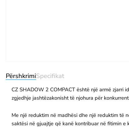
Përshkrimi
Specifikat
CZ SHADOW 2 COMPACT është një armë zjarri ide
zgjedhje jashtëzakonisht të njohura për konkur
Me një reduktim në madhësi dhe një reduktim të
saktësi në gjuajtje që kanë kontribuar në fitimi