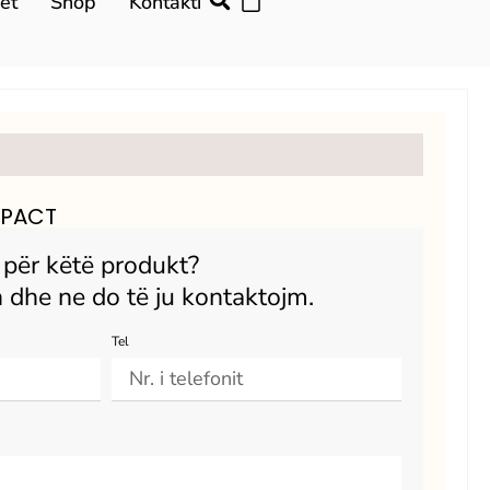
et
Shop
Kontakti
MPACT
r për këtë produkt?
 dhe ne do të ju kontaktojm.
Tel