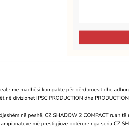
ale me madhësi kompakte për përdoruesit dhe adhuru
rentët në divizionet IPSC PRODUCTION dhe PRODUCTIO
 ndjeshëm në peshë, CZ SHADOW 2 COMPACT ruan të njëj
n e kampionateve më prestigjioze botërore nga seria C