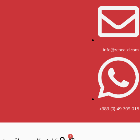
info@renea-d.com
+383 (0) 49 709 015
0
Cart