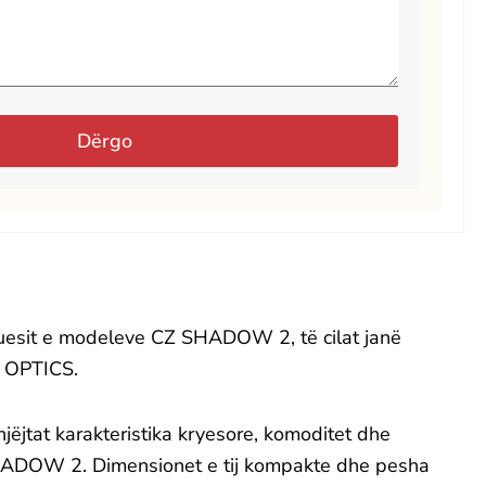
Dërgo
esit e modeleve CZ SHADOW 2, të cilat janë
N OPTICS.
tat karakteristika kryesore, komoditet dhe
Z SHADOW 2. Dimensionet e tij kompakte dhe pesha