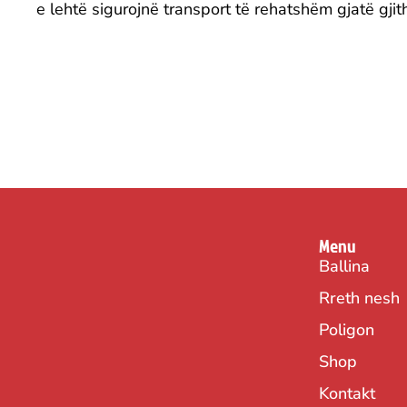
e lehtë sigurojnë transport të rehatshëm gjatë gjit
Menu
Ballina
Rreth nesh
Poligon
Shop
Kontakt