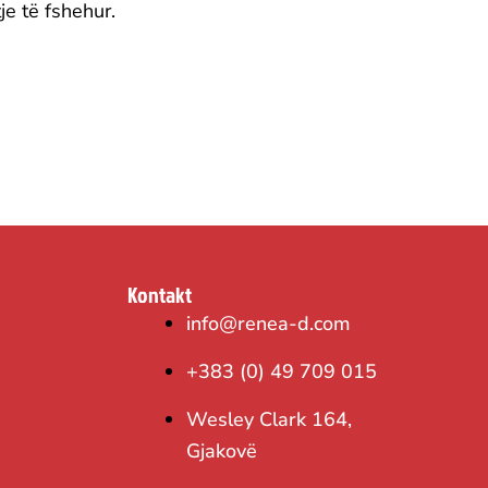
je të fshehur.
Kontakt
info@renea-d.com
+383 (0) 49 709 015
Wesley Clark 164,
Gjakovë