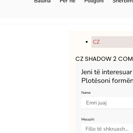
Ballina
Për ne
Poligoni
Sherbim
CZ
CZ SHADOW 2 CO
Jeni të interesua
Plotësoni formën
Name
Mesazhi