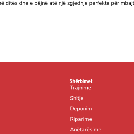
hë ditës dhe e bëjnë atë një zgjedhje perfekte për mbajt
Shërbimet
Trajnime
Shitje
Deponim
Riparime
Anëtarësime