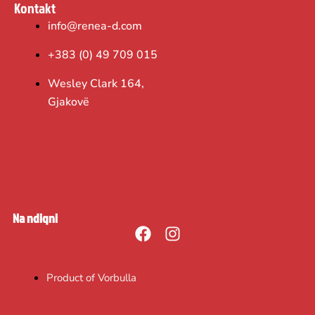
Kontakt
info@renea-d.com
+383 (0) 49 709 015
Wesley Clark 164,
Gjakovë
Na ndiqni
F
I
a
n
c
s
Product of Vorbulla
e
t
b
a
o
g