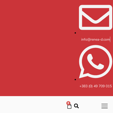
Skip
to
content
info@renea-d.com
+383 (0) 49 709 015
0
Cart