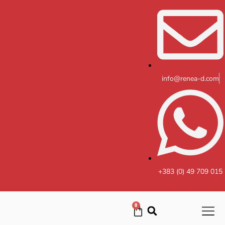
Skip
to
content
info@renea-d.com
+383 (0) 49 709 015
0
Cart